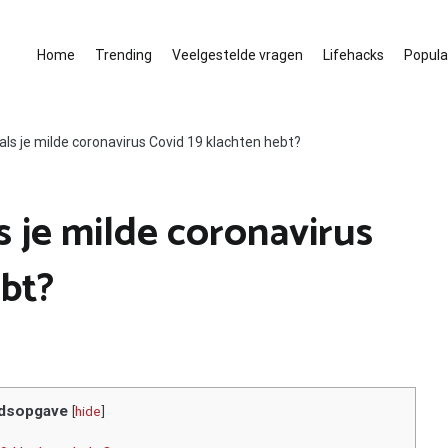
Home
Trending
Veelgestelde vragen
Lifehacks
Populai
ls je milde coronavirus Covid 19 klachten hebt?
 je milde coronavirus
ebt?
dsopgave
[
hide
]