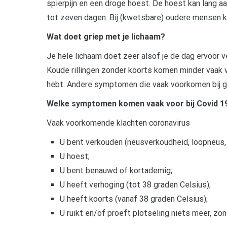
spierpijn en een droge hoest. De hoest kan lang 
tot zeven dagen. Bij (kwetsbare) oudere mensen 
Wat doet griep met je lichaam?
Je hele lichaam doet zeer alsof je de dag ervoor v
Koude rillingen zonder koorts komen minder vaak v
hebt. Andere symptomen die vaak voorkomen bij griep
Welke symptomen komen vaak voor bij Covid 1
Vaak voorkomende klachten coronavirus
U bent verkouden (neusverkoudheid, loopneus, n
U hoest;
U bent benauwd of kortademig;
U heeft verhoging (tot 38 graden Celsius);
U heeft koorts (vanaf 38 graden Celsius);
U ruikt en/of proeft plotseling niets meer, zo