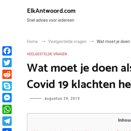
Ga
naar
ElkAntwoord.com
de
inhoud
Snel advies voor iedereen
Home
Veelgestelde vragen
Wat moet je doen a
VEELGESTELDE VRAGEN
Facebook
Wat moet je doen als
Twitter
Covid 19 klachten h
Reddit
Skype
Author
augustus 29, 2019
Messenger
WhatsApp
Inhou
Telegram