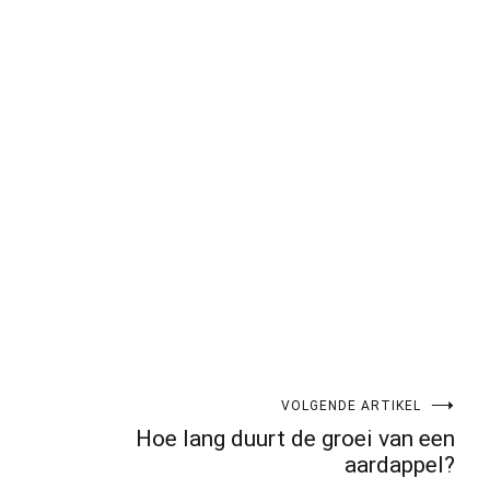
pp
gram
len
VOLGENDE ARTIKEL
Hoe lang duurt de groei van een
aardappel?