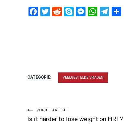
Facebook
Twitter
Reddit
Skype
Messenger
WhatsA
Tele
De
CATEGORIE:
VEELGESTELDE VRAGEN
Bericht
VORIGE ARTIKEL
Is it harder to lose weight on HRT?
navigatie