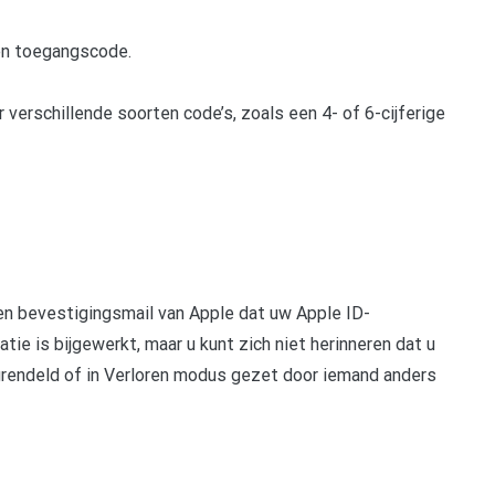
en toegangscode.
erschillende soorten code’s, zoals een 4- of 6-cijferige
en bevestigingsmail van Apple dat uw Apple ID-
ie is bijgewerkt, maar u kunt zich niet herinneren dat u
grendeld of in Verloren modus gezet door iemand anders
pp
gram
len