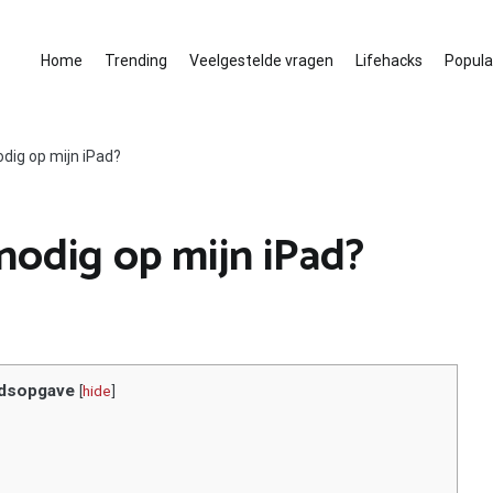
Home
Trending
Veelgestelde vragen
Lifehacks
Populai
odig op mijn iPad?
 nodig op mijn iPad?
dsopgave
[
hide
]