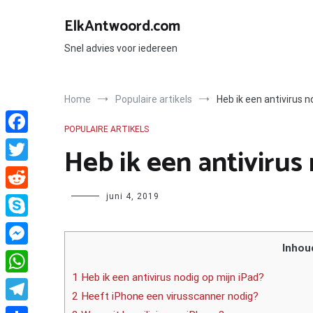
Ga
naar
ElkAntwoord.com
de
inhoud
Snel advies voor iedereen
Home
Populaire artikels
Heb ik een antivirus n
POPULAIRE ARTIKELS
Facebook
Heb ik een antivirus
Twitter
Author
juni 4, 2019
Reddit
Skype
Inhou
Messenger
1 Heb ik een antivirus nodig op mijn iPad?
WhatsApp
2 Heeft iPhone een virusscanner nodig?
Telegram