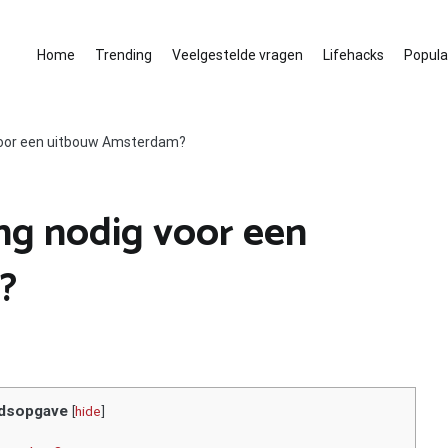
Home
Trending
Veelgestelde vragen
Lifehacks
Populai
 voor een uitbouw Amsterdam?
ng nodig voor een
?
dsopgave
[
hide
]