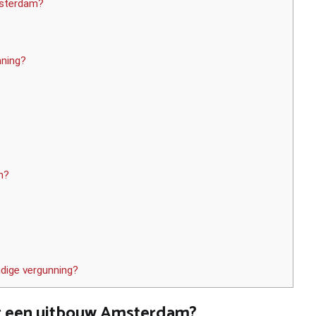
msterdam?
nning?
m?
ndige vergunning?
or een uitbouw Amsterdam?