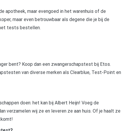
 de apotheek, maar evengoed in het warenhuis of de
koper, maar even betrouwbaar als degene die je bij de
net tests bestellen.
nger bent? Koop dan een zwangerschapstest bij Etos.
pstesten van diverse merken als Clearblue, Test-Point en
dschappen doen: het kan bij Albert Heijn! Voeg de
n verzamelen wij ze en leveren ze aan huis. Of je haalt ze
itkomt!
stest?