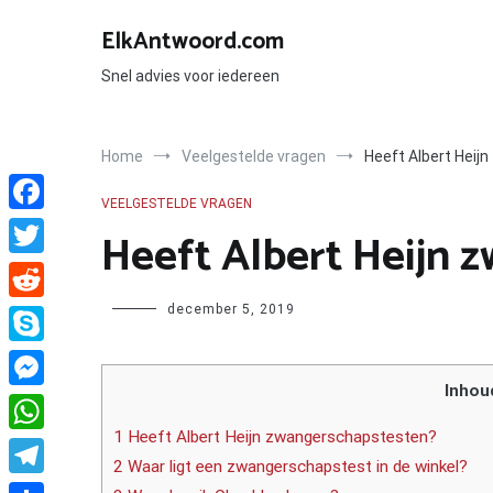
Ga
naar
ElkAntwoord.com
de
inhoud
Snel advies voor iedereen
Home
Veelgestelde vragen
Heeft Albert Heij
VEELGESTELDE VRAGEN
Facebook
Heeft Albert Heijn 
Twitter
Author
december 5, 2019
Reddit
Skype
Inhou
Messenger
1 Heeft Albert Heijn zwangerschapstesten?
WhatsApp
2 Waar ligt een zwangerschapstest in de winkel?
Telegram