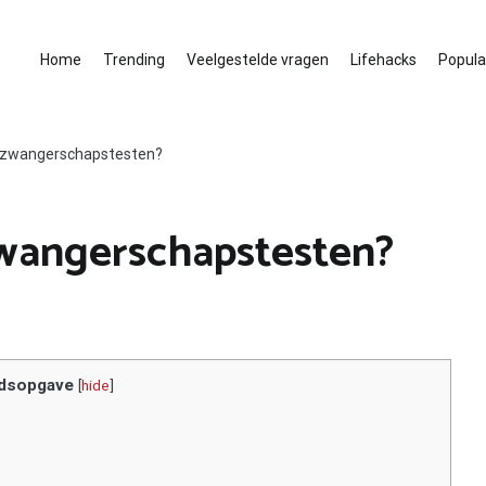
Home
Trending
Veelgestelde vragen
Lifehacks
Populai
n zwangerschapstesten?
zwangerschapstesten?
dsopgave
[
hide
]