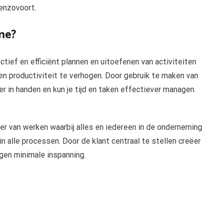
 enzovoort.
me?
ief en efficiënt plannen en uitoefenen van activiteiten
e en productiviteit te verhogen. Door gebruik te maken van
r in handen en kun je tijd en taken effectiever managen.
er van werken waarbij alles en iedereen in de onderneming
in alle processen. Door de klant centraal te stellen creëer
gen minimale inspanning.
pp
gram
len