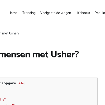
Home
Trending
Veelgestelde vragen
Lifehacks
Populai
n met Usher?
mensen met Usher?
dsopgave
[
hide
]
 is?