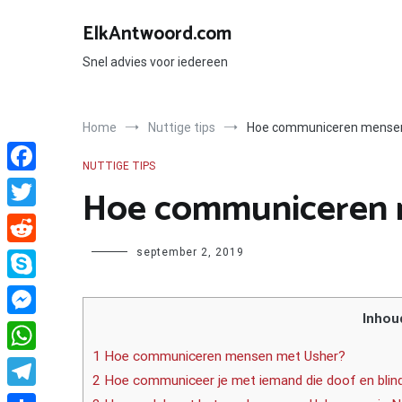
Ga
naar
ElkAntwoord.com
de
inhoud
Snel advies voor iedereen
Home
Nuttige tips
Hoe communiceren mense
NUTTIGE TIPS
Facebook
Hoe communiceren 
Twitter
Author
september 2, 2019
Reddit
Skype
Inhou
Messenger
1 Hoe communiceren mensen met Usher?
WhatsApp
2 Hoe communiceer je met iemand die doof en blind
Telegram