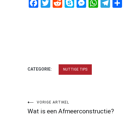
Facebook
Twitter
Reddit
Skype
Messenger
WhatsA
Tele
De
CATEGORIE:
NUTTIGE TIPS
Bericht
VORIGE ARTIKEL
Wat is een Afmeerconstructie?
navigatie