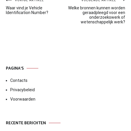
Bericht
VORIGE ARTIKEL
VOLGENDE ARTIKEL
Waar vind je Vehicle
Welke bronnen kunnen worden
navigatie
Identification Number?
geraadpleegd voor een
onderzoekswerk of
wetenschappelijk werk?
PAGINA’S
Contacts
Privacybeleid
Voorwaarden
RECENTE BERICHTEN