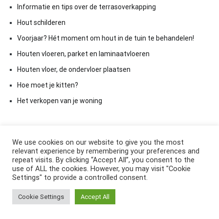
Informatie en tips over de terrasoverkapping
Hout schilderen
Voorjaar? Hét moment om hout in de tuin te behandelen!
Houten vloeren, parket en laminaatvloeren
Houten vloer, de ondervloer plaatsen
Hoe moet je kitten?
Het verkopen van je woning
We use cookies on our website to give you the most
relevant experience by remembering your preferences and
repeat visits. By clicking “Accept All”, you consent to the
use of ALL the cookies. However, you may visit "Cookie
Settings" to provide a controlled consent.
Copyright © 2026
ElkAntwoord.com
. All rights reserved. Thema:
Cookie Settings
Accept All
Cenote
by ThemeGrill. Aangedreven door
WordPress
.