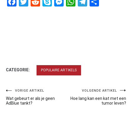
Facebook
Twitter
Reddit
Skype
Messenger
WhatsApp
Telegram
Delen
CATEGORIE:
POPULAIRE ARTIKELS
Bericht
VORIGE ARTIKEL
VOLGENDE ARTIKEL
Wat gebeurt er als je geen
Hoe lang kan een kat met een
navigatie
AdBlue tankt?
tumor leven?