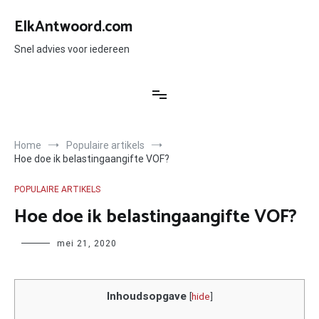
Ga
naar
ElkAntwoord.com
de
inhoud
Snel advies voor iedereen
Home
Populaire artikels
Hoe doe ik belastingaangifte VOF?
POPULAIRE ARTIKELS
Hoe doe ik belastingaangifte VOF?
Author
mei 21, 2020
Inhoudsopgave
[
hide
]