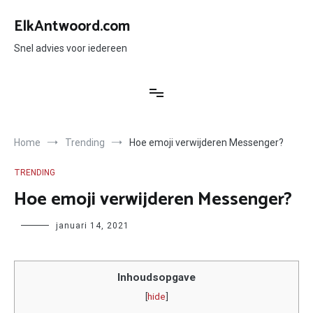
Ga
naar
ElkAntwoord.com
de
inhoud
Snel advies voor iedereen
Home
Trending
Hoe emoji verwijderen Messenger?
TRENDING
Hoe emoji verwijderen Messenger?
Author
januari 14, 2021
Inhoudsopgave
[
hide
]