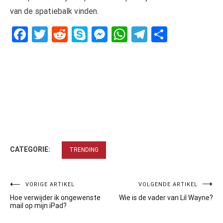
van de spatiebalk vinden.
Facebook
Twitter
Reddit
Skype
Messenger
WhatsApp
Telegram
Delen
CATEGORIE:
TRENDING
Bericht
VORIGE ARTIKEL
VOLGENDE ARTIKEL
Hoe verwijder ik ongewenste
Wie is de vader van Lil Wayne?
navigatie
mail op mijn iPad?