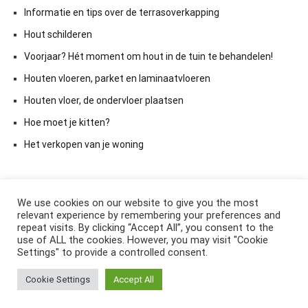
Informatie en tips over de terrasoverkapping
Hout schilderen
Voorjaar? Hét moment om hout in de tuin te behandelen!
Houten vloeren, parket en laminaatvloeren
Houten vloer, de ondervloer plaatsen
Hoe moet je kitten?
Het verkopen van je woning
We use cookies on our website to give you the most
relevant experience by remembering your preferences and
repeat visits. By clicking “Accept All”, you consent to the
use of ALL the cookies. However, you may visit "Cookie
Settings" to provide a controlled consent.
Copyright © 2026
ElkAntwoord.com
. All rights reserved. Thema:
Cookie Settings
Accept All
Cenote
by ThemeGrill. Aangedreven door
WordPress
.