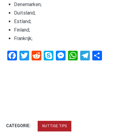
Denemarken;
Duitsland;
Estland;
Finland;
Frankrijk;
Facebook
Twitter
Reddit
Skype
Messenger
WhatsApp
Telegram
Delen
CATEGORIE:
NUTTIGE TIPS