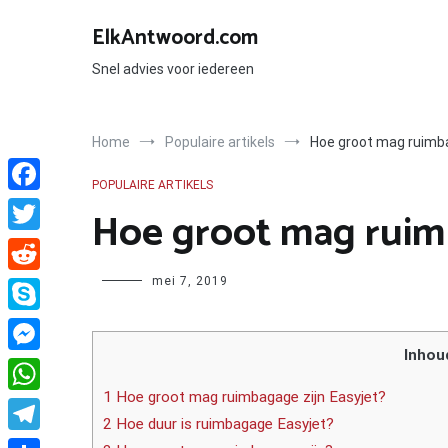
Ga
naar
ElkAntwoord.com
de
inhoud
Snel advies voor iedereen
Home
Populaire artikels
Hoe groot mag ruimba
POPULAIRE ARTIKELS
Facebook
Hoe groot mag ruimb
Twitter
Author
mei 7, 2019
Reddit
Skype
Inhou
Messenger
1 Hoe groot mag ruimbagage zijn Easyjet?
WhatsApp
2 Hoe duur is ruimbagage Easyjet?
Telegram