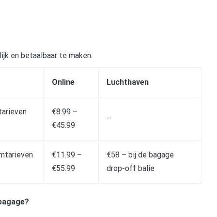
ijk en betaalbaar te maken.
Online
Luchthaven
arieven
€8.99 –
–
€45.99
mtarieven
€11.99 –
€58 – bij de bagage
€55.99
drop-off balie
mbagage?