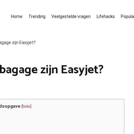
Home
Trending
Veelgestelde vragen
Lifehacks
Populai
gage zijn Easyjet?
agage zijn Easyjet?
dsopgave
[
hide
]