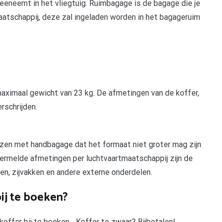
eeneemt in het vliegtuig. Ruimbagage is de bagage die je
aatschappij, deze zal ingeladen worden in het bagageruim
aximaal gewicht van 23 kg. De afmetingen van de koffer,
rschrijden.
izen met handbagage dat het formaat niet groter mag zijn
vermelde afmetingen per luchtvaartmaatschappij zijn de
len, zijvakken en andere externe onderdelen.
ij te boeken?
 koffer bij te boeken….Koffer te zwaar? Bijbetalen!