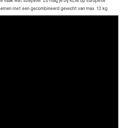
ge vaak wat soepeler. Zo mag je bij KLM op Europese
nemen met een gecombineerd gewicht van max. 12 kg.