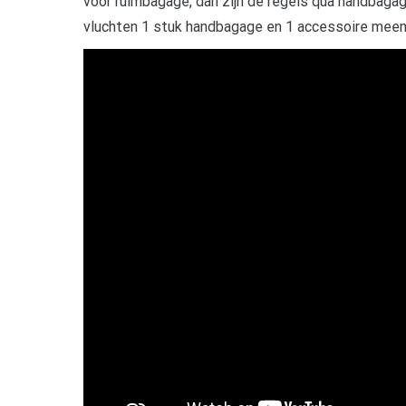
voor ruimbagage, dan zijn de regels qua handbaga
vluchten 1 stuk handbagage en 1 accessoire mee