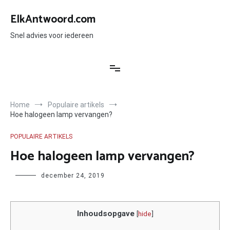
Ga
naar
ElkAntwoord.com
de
inhoud
Snel advies voor iedereen
Home
Populaire artikels
Hoe halogeen lamp vervangen?
POPULAIRE ARTIKELS
Hoe halogeen lamp vervangen?
Author
december 24, 2019
Inhoudsopgave
[
hide
]