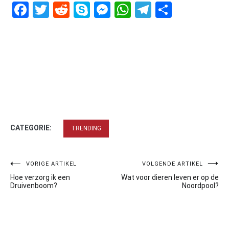
Facebook
Twitter
Reddit
Skype
Messenger
WhatsApp
Telegram
Delen
CATEGORIE:
TRENDING
Bericht
VORIGE ARTIKEL
VOLGENDE ARTIKEL
Hoe verzorg ik een
Wat voor dieren leven er op de
navigatie
Druivenboom?
Noordpool?