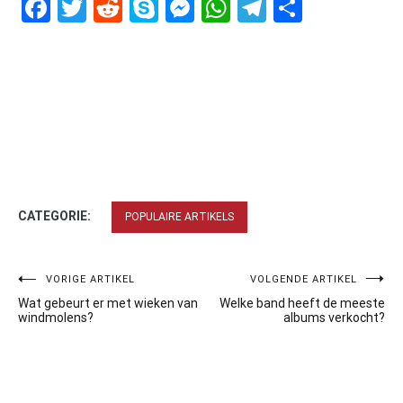
Facebook
Twitter
Reddit
Skype
Messenger
WhatsApp
Telegram
Delen
CATEGORIE:
POPULAIRE ARTIKELS
Bericht
VORIGE ARTIKEL
VOLGENDE ARTIKEL
Wat gebeurt er met wieken van
Welke band heeft de meeste
navigatie
windmolens?
albums verkocht?