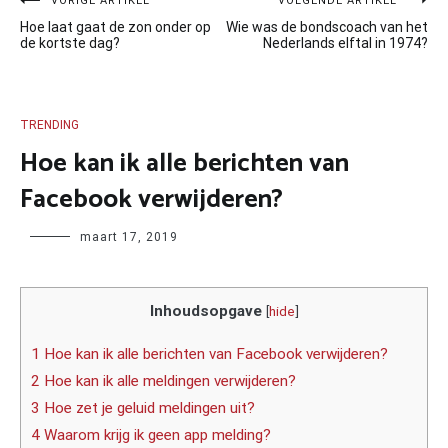
Bericht
VORIGE ARTIKEL
VOLGENDE ARTIKEL
Hoe laat gaat de zon onder op
Wie was de bondscoach van het
navigatie
de kortste dag?
Nederlands elftal in 1974?
TRENDING
Hoe kan ik alle berichten van
Facebook verwijderen?
Author
maart 17, 2019
Inhoudsopgave
[
hide
]
1 Hoe kan ik alle berichten van Facebook verwijderen?
2 Hoe kan ik alle meldingen verwijderen?
3 Hoe zet je geluid meldingen uit?
4 Waarom krijg ik geen app melding?