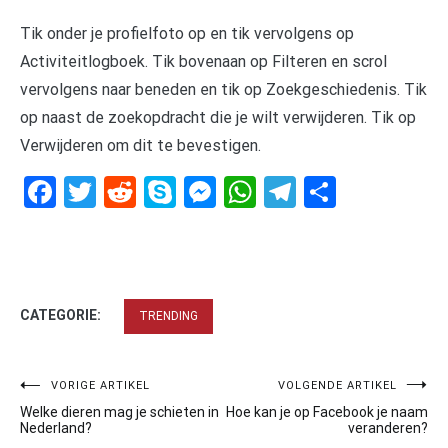
Tik onder je profielfoto op en tik vervolgens op
Activiteitlogboek. Tik bovenaan op Filteren en scrol
vervolgens naar beneden en tik op Zoekgeschiedenis. Tik
op naast de zoekopdracht die je wilt verwijderen. Tik op
Verwijderen om dit te bevestigen.
Facebook
Twitter
Reddit
Skype
Messenger
WhatsApp
Telegram
Delen
CATEGORIE:
TRENDING
Bericht
VORIGE ARTIKEL
VOLGENDE ARTIKEL
Welke dieren mag je schieten in
Hoe kan je op Facebook je naam
navigatie
Nederland?
veranderen?