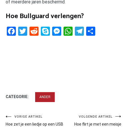
of meerdere jaren beschermd.
Hoe Bullguard verlengen?
Facebook
Twitter
Reddit
Skype
Messenger
WhatsApp
Telegram
Delen
CATEGORIE:
ANDER
Bericht
VORIGE ARTIKEL
VOLGENDE ARTIKEL
Hoe zet je een liedje op een USB
Hoe flirt je met een meisje