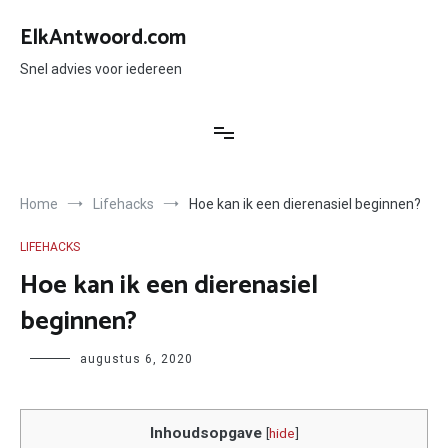
Ga
naar
ElkAntwoord.com
de
inhoud
Snel advies voor iedereen
Home
Lifehacks
Hoe kan ik een dierenasiel beginnen?
LIFEHACKS
Hoe kan ik een dierenasiel
beginnen?
Author
augustus 6, 2020
Inhoudsopgave
[
hide
]