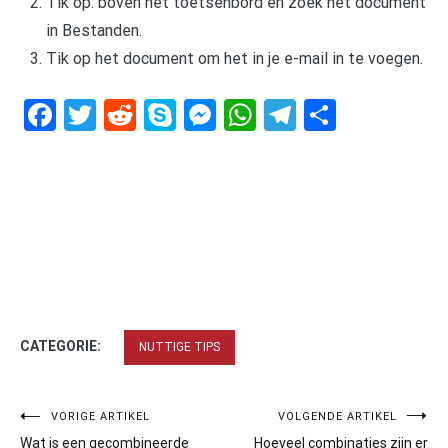
Tik op. boven het toetsenbord en zoek het document
in Bestanden.
Tik op het document om het in je e-mail in te voegen.
Facebook
Twitter
Reddit
Skype
Messenger
WhatsApp
Telegram
Delen
CATEGORIE:
NUTTIGE TIPS
Bericht
VORIGE ARTIKEL
VOLGENDE ARTIKEL
Wat is een gecombineerde
Hoeveel combinaties zijn er