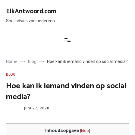
Ga
naar
ElkAntwoord.com
de
inhoud
Snel advies voor iedereen
Home
Blog
Hoe kan ik iemand vinden op social media?
BLOG
Hoe kan ik iemand vinden op social
media?
Author
juni 27, 2020
Inhoudsopgave
[
hide
]