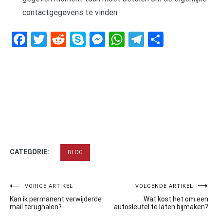
contactgegevens te vinden.
Facebook
Twitter
Reddit
Skype
Messenger
WhatsApp
Telegram
Delen
CATEGORIE:
BLOG
Bericht
VORIGE ARTIKEL
VOLGENDE ARTIKEL
Kan ik permanent verwijderde
Wat kost het om een
navigatie
mail terughalen?
autosleutel te laten bijmaken?