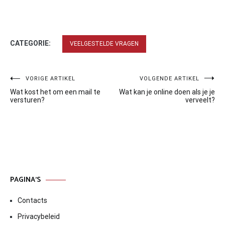
CATEGORIE:
VEELGESTELDE VRAGEN
Bericht
VORIGE ARTIKEL
VOLGENDE ARTIKEL
Wat kost het om een mail te
Wat kan je online doen als je je
navigatie
versturen?
verveelt?
PAGINA’S
Contacts
Privacybeleid