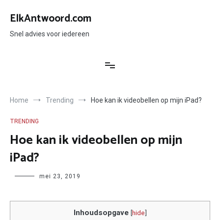
Ga
naar
ElkAntwoord.com
de
inhoud
Snel advies voor iedereen
Home
Trending
Hoe kan ik videobellen op mijn iPad?
TRENDING
Hoe kan ik videobellen op mijn
iPad?
Author
mei 23, 2019
Inhoudsopgave
[
hide
]