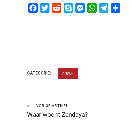
Facebook
Twitter
Reddit
Skype
Messenger
WhatsA
Tele
De
CATEGORIE:
ANDER
Bericht
VORIGE ARTIKEL
Waar woont Zendaya?
navigatie