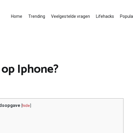
Home
Trending
Veelgestelde vragen
Lifehacks
Populai
o op Iphone?
dsopgave
[
hide
]