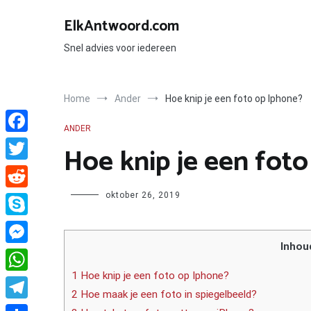
Ga
naar
ElkAntwoord.com
de
inhoud
Snel advies voor iedereen
Home
Ander
Hoe knip je een foto op Iphone?
ANDER
Facebook
Hoe knip je een fot
Twitter
Author
oktober 26, 2019
Reddit
Skype
Inhou
Messenger
1 Hoe knip je een foto op Iphone?
WhatsApp
2 Hoe maak je een foto in spiegelbeeld?
Telegram