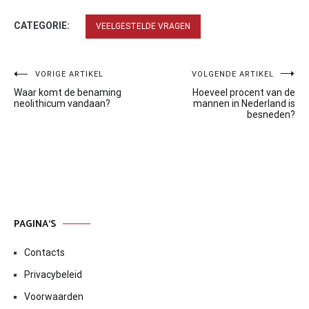
CATEGORIE:
VEELGESTELDE VRAGEN
Bericht
VORIGE ARTIKEL
VOLGENDE ARTIKEL
Waar komt de benaming
Hoeveel procent van de
navigatie
neolithicum vandaan?
mannen in Nederland is
besneden?
PAGINA’S
Contacts
Privacybeleid
Voorwaarden