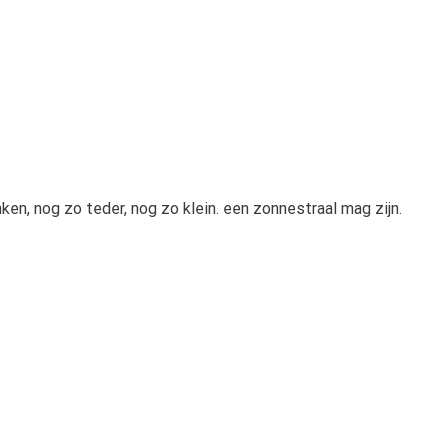
nken, nog zo teder, nog zo klein. een zonnestraal mag zijn.
pp
gram
len