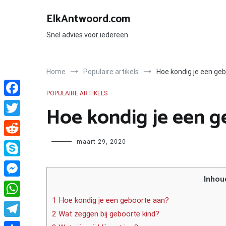
Ga
naar
ElkAntwoord.com
de
inhoud
Snel advies voor iedereen
Home
Populaire artikels
Hoe kondig je een ge
POPULAIRE ARTIKELS
Facebook
Hoe kondig je een g
Twitter
Author
maart 29, 2020
Reddit
Skype
Inhou
Messenger
1 Hoe kondig je een geboorte aan?
WhatsApp
2 Wat zeggen bij geboorte kind?
Telegram