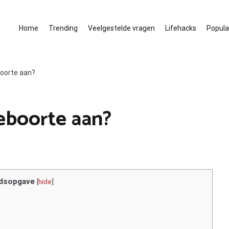
Home
Trending
Veelgestelde vragen
Lifehacks
Populai
boorte aan?
eboorte aan?
dsopgave
[
hide
]