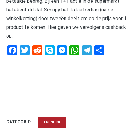
betaalde bedrag. Bij een 1+1 actie in de supermarkt
betekent dit dat Scoupy het totaalbedrag (ná de
winkelkorting) door tweeën deelt om op de prijs voor 1
product te komen. Hier geven we vervolgens cashback
op.
Facebook
Twitter
Reddit
Skype
Messenger
WhatsApp
Telegram
Delen
CATEGORIE:
TRENDING