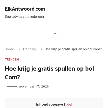
Ga
naar
ElkAntwoord.com
de
inhoud
Snel advies voor iedereen
Home
Trending
Hoe krijg je gratis spullen op bol Com?
TRENDING
Hoe krijg je gratis spullen op bol
Com?
Author
november 17, 2020
Inhoudsopgave
[
hide
]