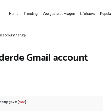
Home
Trending
Veelgestelde vragen
Lifehacks
Populai
ail account terug?
ijderde Gmail account
dsopgave
[
hide
]