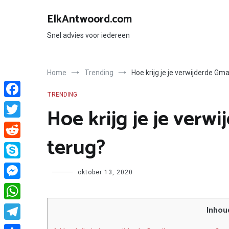
Ga
naar
ElkAntwoord.com
de
inhoud
Snel advies voor iedereen
Home
Trending
Hoe krijg je je verwijderde Gm
TRENDING
Facebook
Hoe krijg je je verw
Twitter
terug?
Reddit
Skype
Author
oktober 13, 2020
Messenger
WhatsApp
Inhou
Telegram