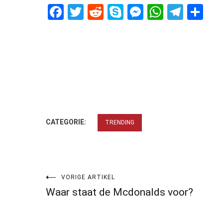
Facebook
Twitter
Reddit
Skype
Messenger
WhatsA
Tele
De
CATEGORIE:
TRENDING
Bericht
VORIGE ARTIKEL
Waar staat de Mcdonalds voor?
navigatie