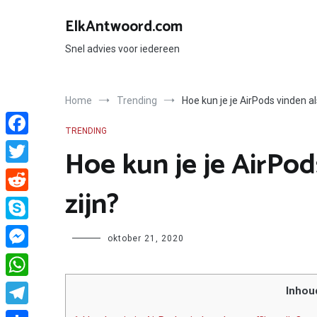
Ga
naar
ElkAntwoord.com
de
inhoud
Snel advies voor iedereen
Home
Trending
Hoe kun je je AirPods vinden als
TRENDING
Facebook
Hoe kun je je AirPod
Twitter
zijn?
Reddit
Skype
Author
oktober 21, 2020
Messenger
WhatsApp
Inhou
Telegram