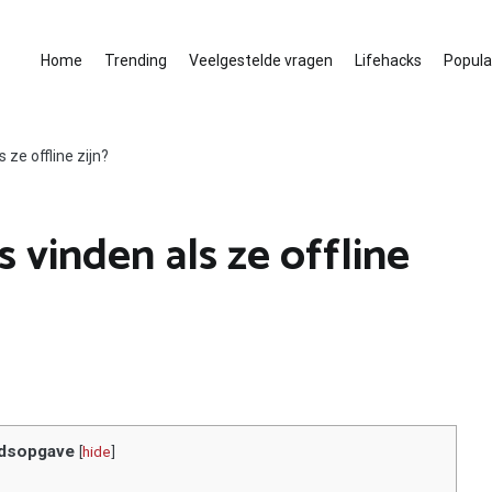
Home
Trending
Veelgestelde vragen
Lifehacks
Populai
 ze offline zijn?
s vinden als ze offline
dsopgave
[
hide
]