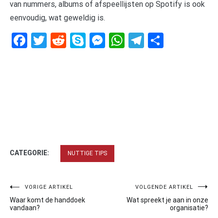
van nummers, albums of afspeellijsten op Spotify is ook
eenvoudig, wat geweldig is.
Facebook
Twitter
Reddit
Skype
Messenger
WhatsApp
Telegram
Delen
CATEGORIE:
NUTTIGE TIPS
Bericht
VORIGE ARTIKEL
VOLGENDE ARTIKEL
Waar komt de handdoek
Wat spreekt je aan in onze
navigatie
vandaan?
organisatie?