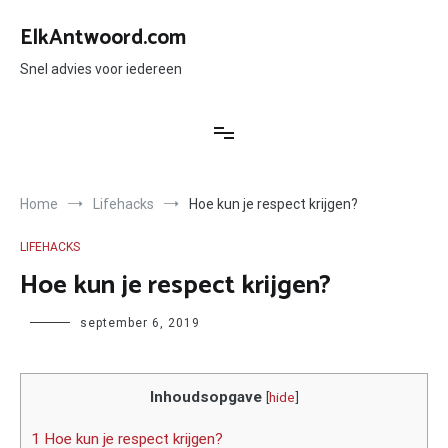
Ga
naar
ElkAntwoord.com
de
inhoud
Snel advies voor iedereen
Home
Lifehacks
Hoe kun je respect krijgen?
LIFEHACKS
Hoe kun je respect krijgen?
Author
september 6, 2019
Inhoudsopgave
[
hide
]
1 Hoe kun je respect krijgen?