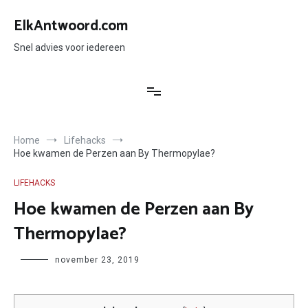
Ga
naar
ElkAntwoord.com
de
inhoud
Snel advies voor iedereen
Home
Lifehacks
Hoe kwamen de Perzen aan By Thermopylae?
LIFEHACKS
Hoe kwamen de Perzen aan By
Thermopylae?
Author
november 23, 2019