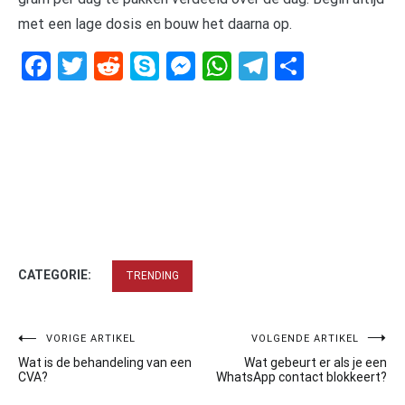
met een lage dosis en bouw het daarna op.
Facebook
Twitter
Reddit
Skype
Messenger
WhatsApp
Telegram
Delen
CATEGORIE:
TRENDING
Bericht
VORIGE ARTIKEL
VOLGENDE ARTIKEL
Wat is de behandeling van een
Wat gebeurt er als je een
navigatie
CVA?
WhatsApp contact blokkeert?