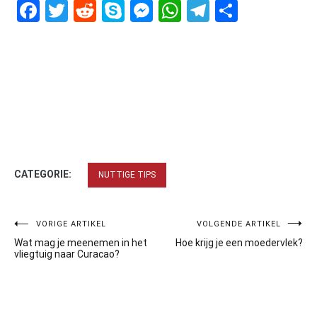
Facebook
Twitter
Reddit
Skype
Messenger
WhatsApp
Telegram
Delen
CATEGORIE:
NUTTIGE TIPS
Bericht
VORIGE ARTIKEL
VOLGENDE ARTIKEL
Wat mag je meenemen in het
Hoe krijg je een moedervlek?
navigatie
vliegtuig naar Curacao?