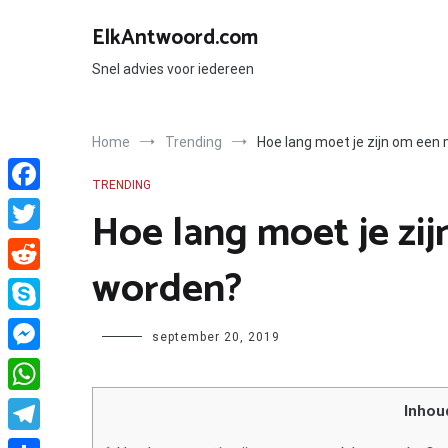
Ga
naar
ElkAntwoord.com
de
inhoud
Snel advies voor iedereen
Home
Trending
Hoe lang moet je zijn om een
TRENDING
Facebook
Hoe lang moet je zi
Twitter
worden?
Reddit
Skype
Author
september 20, 2019
Messenger
WhatsApp
Inhou
Telegram