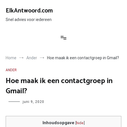
Ga
naar
ElkAntwoord.com
de
inhoud
Snel advies voor iedereen
Home
Ander
Hoe maak ik een contactgroep in Gmail?
ANDER
Hoe maak ik een contactgroep in
Gmail?
Author
juni 9, 2020
Inhoudsopgave
[
hide
]