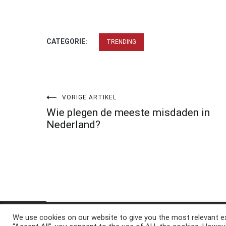
CATEGORIE:
TRENDING
Bericht
VORIGE ARTIKEL
Wie plegen de meeste misdaden in
navigatie
Nederland?
We use cookies on our website to give you the most relevant ex
Copyright © 2026
ElkAntwoord.com
. All rights reserve