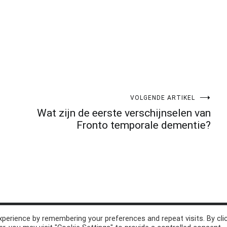
VOLGENDE ARTIKEL
Wat zijn de eerste verschijnselen van
Fronto temporale dementie?
perience by remembering your preferences and repeat visits. By cli
d. Thema:
Cenote
by ThemeGrill. Aangedreven door
WordPress
.