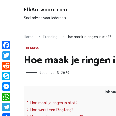
Ga
naar
ElkAntwoord.com
de
inhoud
Snel advies voor iedereen
Home
Trending
Hoe maak je ringen in stof?
TRENDING
Facebook
Hoe maak je ringen i
Twitter
Author
december 3, 2020
Reddit
Skype
Inhou
Messenger
1 Hoe maak je ringen in stof?
WhatsApp
2 Hoe werkt een Ringtang?
Telegram