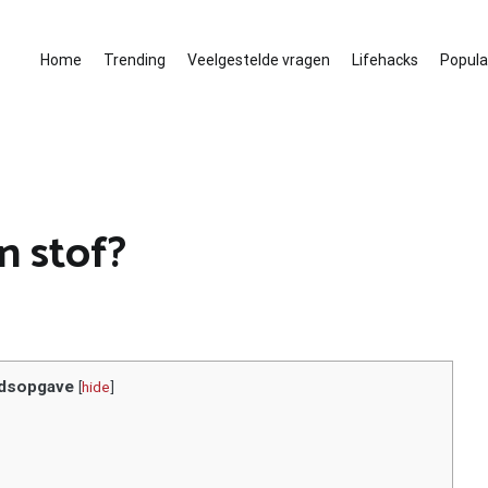
Home
Trending
Veelgestelde vragen
Lifehacks
Populai
n stof?
dsopgave
[
hide
]