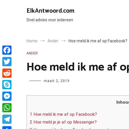
Ga
naar
ElkAntwoord.com
de
inhoud
Snel advies voor iedereen
Home
Ander
Hoe meld ik me af op Facebook?
ANDER
Facebook
Hoe meld ik me af 
Twitter
Author
maart 2, 2019
Reddit
Skype
Inhou
Messenger
1 Hoe meld ik me af op Facebook?
WhatsApp
2 Hoe meld je je af op Messenger?
Telegram