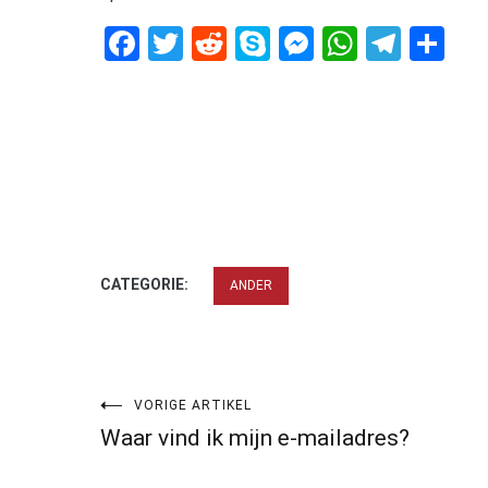
Facebook
Twitter
Reddit
Skype
Messenger
WhatsA
Tele
De
CATEGORIE:
ANDER
Bericht
VORIGE ARTIKEL
Waar vind ik mijn e-mailadres?
navigatie