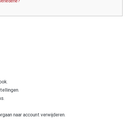
verledene?
ook.
tellingen.
s.
rgaan naar account verwijderen.