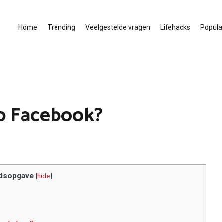
Home
Trending
Veelgestelde vragen
Lifehacks
Populai
op Facebook?
dsopgave
[
hide
]