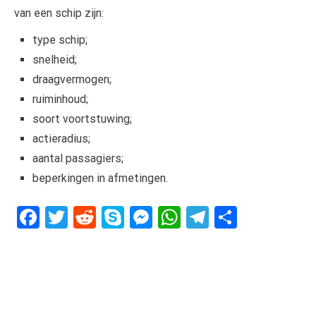
van een schip zijn:
type schip;
snelheid;
draagvermogen;
ruiminhoud;
soort voortstuwing;
actieradius;
aantal passagiers;
beperkingen in afmetingen.
Facebook
Twitter
Reddit
Skype
Messenger
WhatsApp
Telegram
Delen