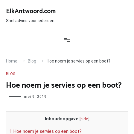
Ga
naar
ElkAntwoord.com
de
inhoud
Snel advies voor iedereen
Home
Blog
Hoe noem je servies op een boot?
BLOG
Hoe noem je servies op een boot?
Author
mei 9, 2019
Inhoudsopgave
[
hide
]
1 Hoe noem je servies op een boot?