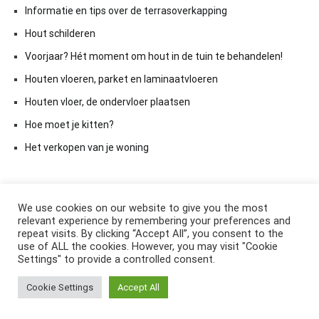
Informatie en tips over de terrasoverkapping
Hout schilderen
Voorjaar? Hét moment om hout in de tuin te behandelen!
Houten vloeren, parket en laminaatvloeren
Houten vloer, de ondervloer plaatsen
Hoe moet je kitten?
Het verkopen van je woning
We use cookies on our website to give you the most
relevant experience by remembering your preferences and
repeat visits. By clicking “Accept All”, you consent to the
use of ALL the cookies. However, you may visit "Cookie
Settings" to provide a controlled consent.
Copyright © 2026
ElkAntwoord.com
. All rights reserved. Thema:
Cookie Settings
Accept All
Cenote
by ThemeGrill. Aangedreven door
WordPress
.