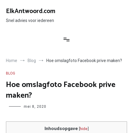
Ga
naar
ElkAntwoord.com
de
inhoud
Snel advies voor iedereen
Home
Blog
Hoe omslagfoto Facebook prive maken?
BLOG
Hoe omslagfoto Facebook prive
maken?
Author
mei 8, 2020
Inhoudsopgave
[
hide
]