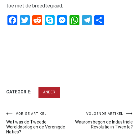
toe met de breedtegraad.
Facebook
Twitter
Reddit
Skype
Messenger
WhatsApp
Telegram
Delen
CATEGORIE:
ANDER
Bericht
VORIGE ARTIKEL
VOLGENDE ARTIKEL
Wat was de Tweede
Waarom begon de Industriele
navigatie
Wereldoorlog en de Verenigde
Revolutie in Twente?
Naties?