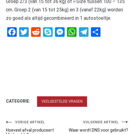
Groep 2/3 (van 15 tot 36 kg) of i-Size tussen 100 – 135
cm. Groep 2 (van 15 tot 25kg) en 3 (vanaf 22kg) worden
zo goed als altijd gecombineerd in 1 autostoeltje.
Facebook
Twitter
Reddit
Skype
Messenger
WhatsApp
Telegram
Delen
CATEGORIE:
VEELGESTELDE VRAGEN
Bericht
VORIGE ARTIKEL
VOLGENDE ARTIKEL
Hoeveel afval produceert
Waar wordt DNS voor gebruikt?