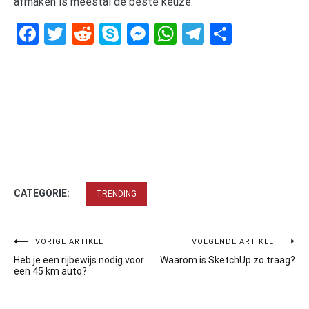
afmaken is meestal de beste keuze.
Facebook
Twitter
Reddit
Skype
Messenger
WhatsApp
Telegram
Delen
CATEGORIE:
TRENDING
Bericht
VORIGE ARTIKEL
VOLGENDE ARTIKEL
Heb je een rijbewijs nodig voor
Waarom is SketchUp zo traag?
navigatie
een 45 km auto?