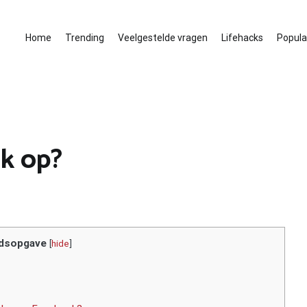
Home
Trending
Veelgestelde vragen
Lifehacks
Populai
k op?
dsopgave
[
hide
]