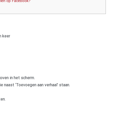
kelen op Facebook?
n keer
boven in het scherm.
 die naast ‘Toevoegen aan verhaal’ staan.
ten.