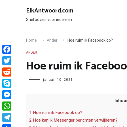
Ga
naar
ElkAntwoord.com
de
inhoud
Snel advies voor iedereen
Home
Ander
Hoe ruim ik Facebook op?
ANDER
Facebook
Hoe ruim ik Faceboo
Twitter
Author
januari 10, 2021
Reddit
Skype
Inhou
Messenger
1 Hoe ruim ik Facebook op?
WhatsApp
2 Hoe kan ik Messenger berichten verwijderen?
Telegram