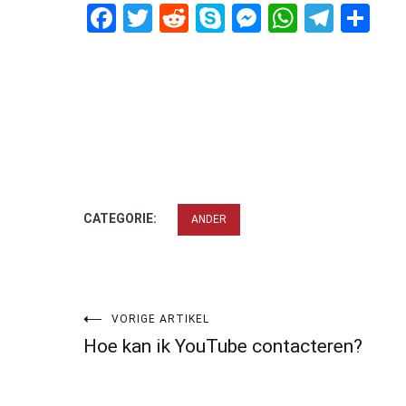
Facebook
Twitter
Reddit
Skype
Messenger
WhatsA
Tele
De
CATEGORIE:
ANDER
Bericht
VORIGE ARTIKEL
Hoe kan ik YouTube contacteren?
navigatie