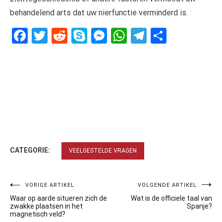
behandelend arts dat uw nierfunctie verminderd is.
Facebook
Twitter
Reddit
Skype
Messenger
WhatsApp
Telegram
Delen
CATEGORIE:
VEELGESTELDE VRAGEN
Bericht
VORIGE ARTIKEL
VOLGENDE ARTIKEL
Waar op aarde situeren zich de
Wat is de officiele taal van
navigatie
zwakke plaatsen in het
Spanje?
magnetisch veld?