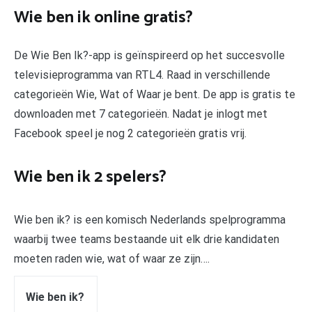
Wie ben ik online gratis?
De Wie Ben Ik?-app is geïnspireerd op het succesvolle
televisieprogramma van RTL4. Raad in verschillende
categorieën Wie, Wat of Waar je bent. De app is gratis te
downloaden met 7 categorieën. Nadat je inlogt met
Facebook speel je nog 2 categorieën gratis vrij.
Wie ben ik 2 spelers?
Wie ben ik? is een komisch Nederlands spelprogramma
waarbij twee teams bestaande uit elk drie kandidaten
moeten raden wie, wat of waar ze zijn….
Wie ben ik?