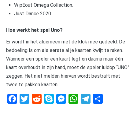
WipEout Omega Collection.
Just Dance 2020.
Hoe werkt het spel Uno?
Er wordt in het algemeen met de klok mee gedeeld. De
bedoeling is om als eerste al je kaarten kwijt te raken.
Wanneer een speler een kaart legt en daarna maar één
kaart overhoudt in zijn hand, moet de speler luidop “UNO”
zeggen. Het niet melden hiervan wordt bestraft met
twee te pakken kaarten.
Facebook
Twitter
Reddit
Skype
Messenger
WhatsApp
Telegram
Delen