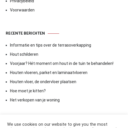
Privacybeleid
Voorwaarden
RECENTE BERICHTEN
Informatie en tips over de terrasoverkapping
Hout schilderen
Voorjaar? Hét moment om hout in de tuin te behandelen!
Houten vloeren, parket en laminaatvloeren
Houten vloer, de ondervloer plaatsen
Hoe moet je kitten?
Het verkopen van je woning
We use cookies on our website to give you the most