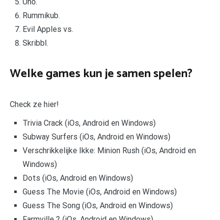
Uno.
Rummikub.
Evil Apples vs.
Skribbl.
Welke games kun je samen spelen?
Check ze hier!
Trivia Crack (iOs, Android en Windows)
Subway Surfers (iOs, Android en Windows)
Verschrikkelijke Ikke: Minion Rush (iOs, Android en
Windows)
Dots (iOs, Android en Windows)
Guess The Movie (iOs, Android en Windows)
Guess The Song (iOs, Android en Windows)
Farmville 2 (iOs, Android en Windows)