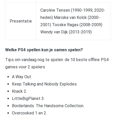
Caroline Tensen (1990-1999, 2020-
heden) Mariska van Kolck (2000-
Presentatie
2001) Tooske Ragas (2008-2009)
Wendy van Dijk (2013-2019)
Welke PS4 spellen kun je samen spelen?
Tips om vandaag nog te spelen: de 10 beste offline PS4
games voor 2 spelers
A Way Out.
Keep Talking and Nobody Explodes.
Knack 2.
LittleBigPlanet 3.
Borderlands: The Handsome Collection.
Overcooked 1 en 2.