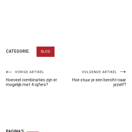
CATEGORIE:
BLOG
Bericht
VORIGE ARTIKEL
VOLGENDE ARTIKEL
Hoeveel combinaties zijn er
Hoe stuur je een bericht naar
navigatie
mogelijk met 4 cijfers?
jezelf?
PAGINA’S