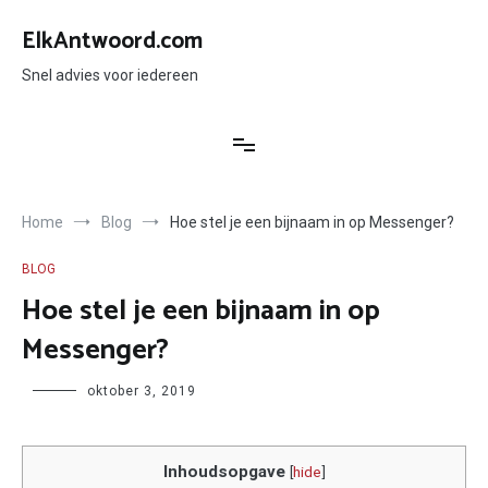
Ga
naar
ElkAntwoord.com
de
inhoud
Snel advies voor iedereen
Home
Blog
Hoe stel je een bijnaam in op Messenger?
BLOG
Hoe stel je een bijnaam in op
Messenger?
Author
oktober 3, 2019
Inhoudsopgave
[
hide
]