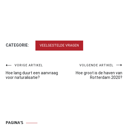
CATEGORIE:
VEELGESTELDE VRAGEN
Bericht
VORIGE ARTIKEL
VOLGENDE ARTIKEL
Hoe lang duurt een aanvraag
Hoe groot is de haven van
navigatie
voor naturalisatie?
Rotterdam 2020?
PAGINA’S