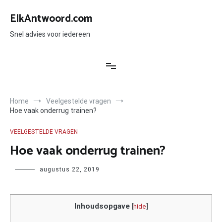
Ga
naar
ElkAntwoord.com
de
inhoud
Snel advies voor iedereen
Home
Veelgestelde vragen
Hoe vaak onderrug trainen?
VEELGESTELDE VRAGEN
Hoe vaak onderrug trainen?
Author
augustus 22, 2019
Inhoudsopgave
[
hide
]