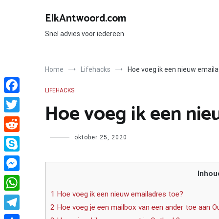
Ga
naar
ElkAntwoord.com
de
inhoud
Snel advies voor iedereen
Home
Lifehacks
Hoe voeg ik een nieuw emaila
LIFEHACKS
Facebook
Hoe voeg ik een nie
Twitter
Author
oktober 25, 2020
Reddit
Skype
Inhou
Messenger
1 Hoe voeg ik een nieuw emailadres toe?
WhatsApp
2 Hoe voeg je een mailbox van een ander toe aan O
Telegram