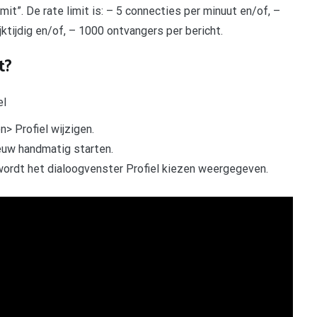
it”. De rate limit is: – 5 connecties per minuut en/of, –
jktijdig en/of, – 1000 ontvangers per bericht.
t?
el
> Profiel wijzigen.
euw handmatig starten.
wordt het dialoogvenster Profiel kiezen weergegeven.