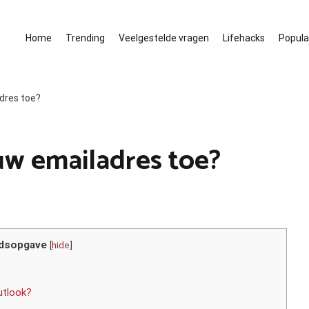
Home
Trending
Veelgestelde vragen
Lifehacks
Populai
dres toe?
uw emailadres toe?
dsopgave
[
hide
]
utlook?