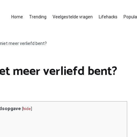
Home
Trending
Veelgestelde vragen
Lifehacks
Populai
 niet meer verliefd bent?
iet meer verliefd bent?
dsopgave
[
hide
]