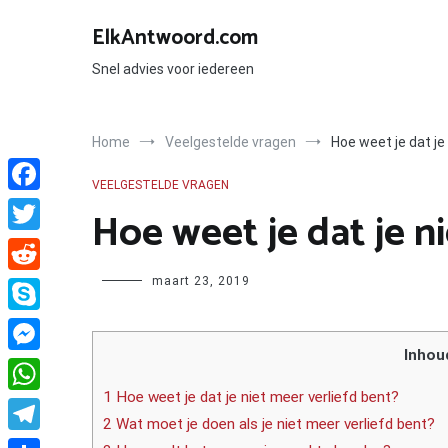
Ga
naar
ElkAntwoord.com
de
inhoud
Snel advies voor iedereen
Home
Veelgestelde vragen
Hoe weet je dat je
VEELGESTELDE VRAGEN
Facebook
Hoe weet je dat je n
Twitter
Author
maart 23, 2019
Reddit
Skype
Inhou
Messenger
1 Hoe weet je dat je niet meer verliefd bent?
WhatsApp
2 Wat moet je doen als je niet meer verliefd bent?
Telegram