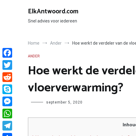
Ga
naar
ElkAntwoord.com
de
inhoud
Snel advies voor iedereen
Home
Ander
Hoe werkt de verdeler van de vl
ANDER
Facebook
Hoe werkt de verdel
Twitter
vloerverwarming?
Reddit
Skype
Author
september 5, 2020
Messenger
WhatsApp
Inhou
Telegram