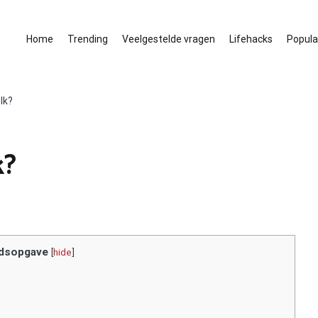
Home
Trending
Veelgestelde vragen
Lifehacks
Populai
lk?
k?
dsopgave
[
hide
]