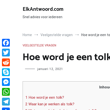
Ga
naar
ElkAntwoord.com
de
inhoud
Snel advies voor iedereen
Home
Veelgestelde vragen
Hoe word je een to
VEELGESTELDE VRAGEN
Facebook
Hoe word je een tol
Twitter
Author
januari 12, 2021
Reddit
Skype
Inhou
Messenger
1 Hoe word je een tolk?
WhatsApp
2 Waar kan je werken als tolk?
Telegram